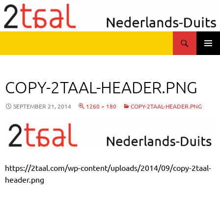
Zum
Inhalt
springen
Suchen
2taal
PRIMÄR
MENÜ
COPY-2TAAL-HEADER.PNG
SEPTEMBER 21, 2014
1260 × 180
COPY-2TAAL-HEADER.PNG
https://2taal.com/wp-content/uploads/2014/09/copy-2taal-
header.png